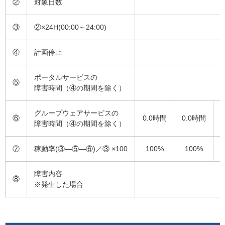
②
対象日数
③
②×24H(00:00～24:00)
④
計画停止
ポータルサービスの
⑤
障害時間（④の期間を除く）
グループウェアサービスの
⑥
0.0時間
0.0時間
障害時間（④の期間を除く）
⑦
稼動率(③―⑤―⑥)／③ ×100
100%
100%
障害内容
⑧
※発生した場合