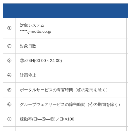
対象システム
①
*****.j-motto.co.jp
②
対象日数
③
②×24H(00:00～24:00)
④
計画停止
⑤
ポータルサービスの障害時間（④の期間を除く）
⑥
グループウェアサービスの障害時間（④の期間を除く）
⑦
稼動率(③―⑤―⑥)／③ ×100