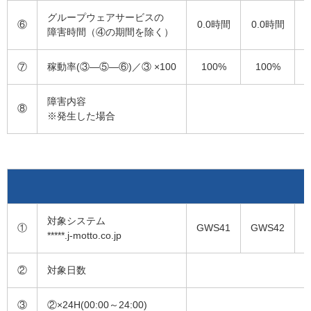
グループウェアサービスの
⑥
0.0時間
0.0時間
障害時間（④の期間を除く）
⑦
稼動率(③―⑤―⑥)／③ ×100
100%
100%
障害内容
⑧
※発生した場合
対象システム
①
GWS41
GWS42
*****.j-motto.co.jp
②
対象日数
③
②×24H(00:00～24:00)