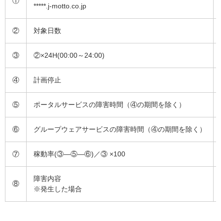
①
*****.j-motto.co.jp
②
対象日数
③
②×24H(00:00～24:00)
④
計画停止
⑤
ポータルサービスの障害時間（④の期間を除く）
⑥
グループウェアサービスの障害時間（④の期間を除く）
⑦
稼動率(③―⑤―⑥)／③ ×100
障害内容
⑧
※発生した場合