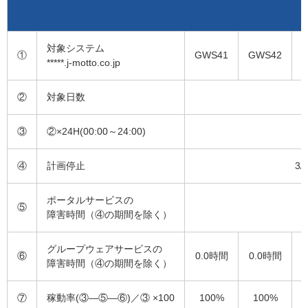
対象システム
①
GWS41
GWS42
*****.j-motto.co.jp
②
対象日数
③
②×24H(00:00～24:00)
④
計画停止
3/
ポータルサービスの
⑤
障害時間（④の期間を除く）
グループウェアサービスの
⑥
0.0時間
0.0時間
障害時間（④の期間を除く）
⑦
稼動率(③―⑤―⑥)／③ ×100
100%
100%