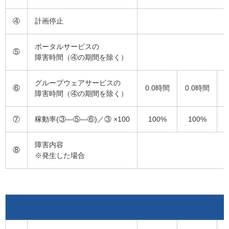
④
計画停止
ポータルサービスの
⑤
障害時間（④の期間を除く）
グループウェアサービスの
⑥
0.0時間
0.0時間
障害時間（④の期間を除く）
⑦
稼動率(③―⑤―⑥)／③ ×100
100%
100%
障害内容
⑧
※発生した場合