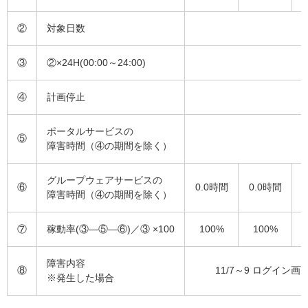
②
対象日数
③
②×24H(00:00～24:00)
④
計画停止
ポータルサービスの
⑤
障害時間（④の期間を除く）
グループウェアサービスの
⑥
0.0時間
0.0時間
障害時間（④の期間を除く）
⑦
稼動率(③―⑤―⑥)／③ ×100
100%
100%
障害内容
⑧
11/7～9 ログイ
※発生した場合