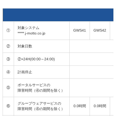
対象システム
①
GWS41
GWS42
*****.j-motto.co.jp
②
対象日数
③
②×24H(00:00～24:00)
④
計画停止
ポータルサービスの
⑤
障害時間（④の期間を除く）
グループウェアサービスの
⑥
0.0時間
0.0時間
障害時間（④の期間を除く）