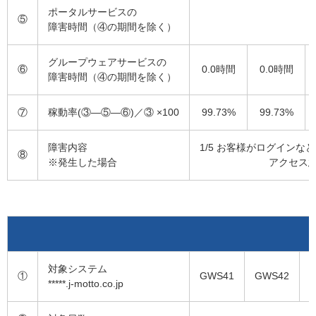
ポータルサービスの
⑤
障害時間（④の期間を除く）
グループウェアサービスの
⑥
0.0時間
0.0時間
障害時間（④の期間を除く）
⑦
稼動率(③―⑤―⑥)／③ ×100
99.73%
99.73%
障害内容
1/5 お客様がログイン
⑧
※発生した場合
アクセス
対象システム
①
GWS41
GWS42
*****.j-motto.co.jp