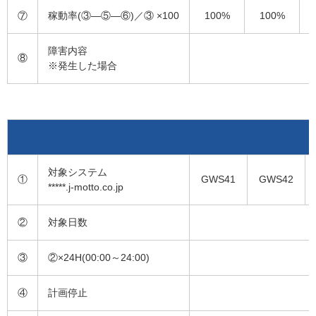
⑦
稼動率(③―⑤―⑥)／③ ×100
100%
100%
障害内容
⑧
※発生した場合
対象システム
①
GWS41
GWS42
*****.j-motto.co.jp
②
対象日数
③
②×24H(00:00～24:00)
④
計画停止