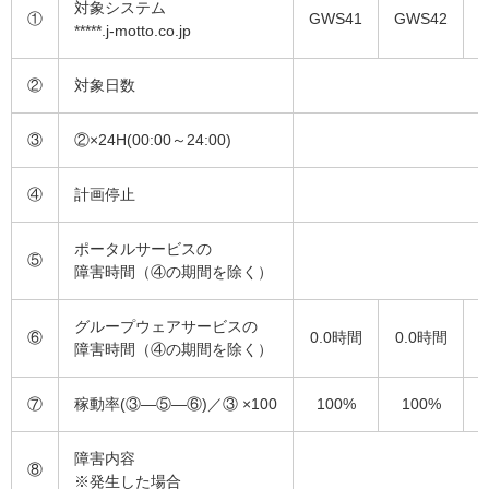
対象システム
①
GWS41
GWS42
*****.j-motto.co.jp
②
対象日数
③
②×24H(00:00～24:00)
④
計画停止
ポータルサービスの
⑤
障害時間（④の期間を除く）
グループウェアサービスの
⑥
0.0時間
0.0時間
障害時間（④の期間を除く）
⑦
稼動率(③―⑤―⑥)／③ ×100
100%
100%
障害内容
⑧
※発生した場合