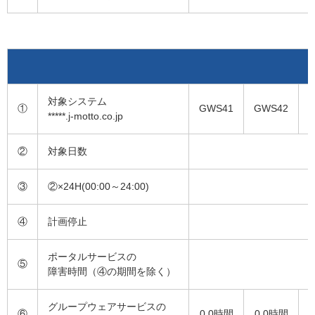
対象システム
①
GWS41
GWS42
*****.j-motto.co.jp
②
対象日数
③
②×24H(00:00～24:00)
④
計画停止
ポータルサービスの
⑤
障害時間（④の期間を除く）
グループウェアサービスの
⑥
0.0時間
0.0時間