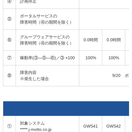
④
計画停止
ポータルサービスの
⑤
障害時間（④の期間を除く）
グループウェアサービスの
⑥
0.0時間
0.0時間
障害時間（④の期間を除く）
⑦
稼動率(③―⑤―⑥)／③ ×100
100%
100%
障害内容
⑧
9/20 
※発生した場合
対象システム
①
GWS41
GWS42
*****.j-motto.co.jp