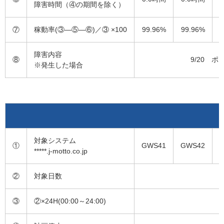
障害時間（④の期間を除く）
⑦
稼動率(③―⑤―⑥)／③ ×100
99.96%
99.96%
9
障害内容
⑧
9/20 
※発生した場合
対象システム
①
GWS41
GWS42
*****.j-motto.co.jp
②
対象日数
③
②×24H(00:00～24:00)