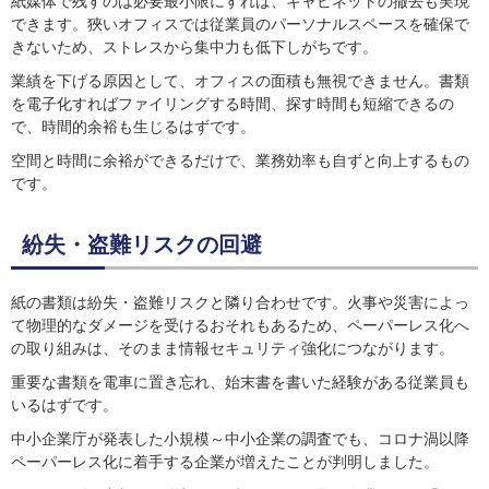
紙媒体で残すのは必要最小限にすれば、キャビネットの撤去も実現
できます。狹いオフィスでは従業員のパーソナルスペースを確保で
きないため、ストレスから集中力も低下しがちです。
業績を下げる原因として、オフィスの面積も無視できません。書類
を電子化すればファイリングする時間、探す時間も短縮できるの
で、時間的余裕も生じるはずです。
空間と時間に余裕ができるだけで、業務効率も自ずと向上するもの
です。
紛失・盗難リスクの回避
紙の書類は紛失・盗難リスクと隣り合わせです。火事や災害によっ
て物理的なダメージを受けるおそれもあるため、ペーパーレス化へ
の取り組みは、そのまま情報セキュリティ強化につながります。
重要な書類を電車に置き忘れ、始末書を書いた経験がある従業員も
いるはずです。
中小企業庁が発表した小規模～中小企業の調査でも、コロナ渦以降
ペーパーレス化に着手する企業が増えたことが判明しました。