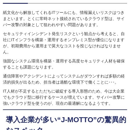
紙文化から解放してくれるITツールにも、情報漏えいリスクはつき
まといます。とくに常時ネット接続されているクラウド型は、サイ
バー攻撃の対象として狙われやすい問題があります。
セキュリティインシデント発生リスクという観点から考えると、自
社にITインフラを構築・運用するオンプレミス型が優位になります
が、初期費用から運用まで莫大なコストを投じなければなりませ
ん。
強固なシステム環境を構築・運用する高度セキュリティ人材を確保
することも課題になります。
通信障害やアクシデントによってシステムがダウンすれば多額の経
済的損失が出るため、担当者は過酷な環境下で働くことに･･･。
IT人材が不足するとただちに破綻する導入形態のため、今は大企業
でもクラウド型に移行するケースが増えています。サイバー攻撃に
強いクラウド型を使うのが、現在の最適解になるようです。
導入企業が多い“J-MOTTO”の驚異的