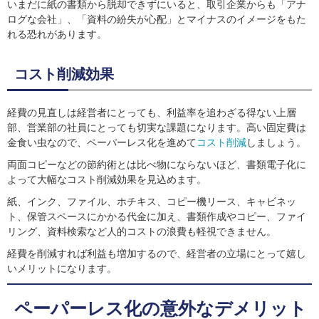
いまだに紙の書類から脱却できずにいると、取引企業からも「アナ
ログな会社」、「資料の紛失が心配」とマイナスのイメージをもた
れる恐れがあります。
コスト削減効果
経費の見直しは経営者にとっても、利益率を追わざる得ない上層
部、営業部の社員にとっても切実な課題になります。高い固定費は
金食い虫なので、ペーパーレス化を進めて
コスト削減
しましょう。
両面コピーなどの節約術とは比べ物にならないほど、書類電子化に
よって大幅なコスト削減効果を見込めます。
紙、インク、ファイル、ホチキス、コピー機リース、キャビネッ
ト、保管スペースにかかる代金に加え、書類作成やコピー、ファイ
リング、資料検索など人的コストの浪費も軽視できません。
経費を削減すれば利益も増加するので、経営者の立場にとって嬉し
いメリットになります。
ペーパーレス化の意外なデメリット