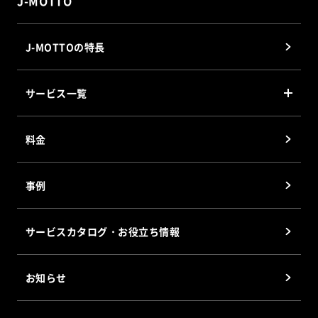
J-MOTTO
J-MOTTOの特長
サービス一覧
J-MOTTO グループウェア
料金
J-MOTTO Web勤怠
J-MOTTO ファイル共有サービス
事例
J-MOTTOワークフロー
J-MOTTO Web給与明細
サービスカタログ・お役立ち情報
サイバックスUniv.
企業信用格付
お知らせ
J-MOTTOホスティングサービス
会員優待サービス